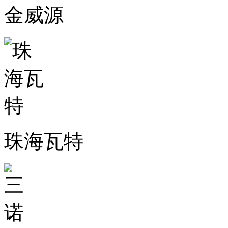
金威源
珠海瓦特