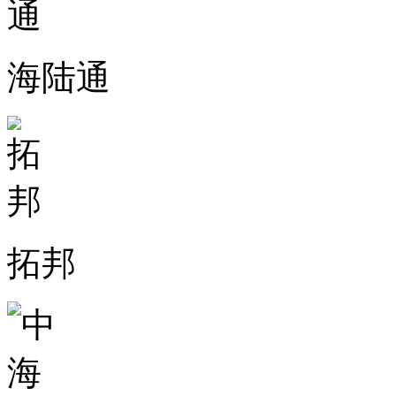
海陆通
拓邦